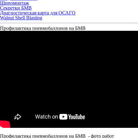
Шиномонтаж
Секретки БМВ
Диагностическая карта для ОСАГО
Walnut Shell Blasting
Профилактика пневмобаллонов на БМВ
Профилактика пневмобаллонов на БМВ - фото работ