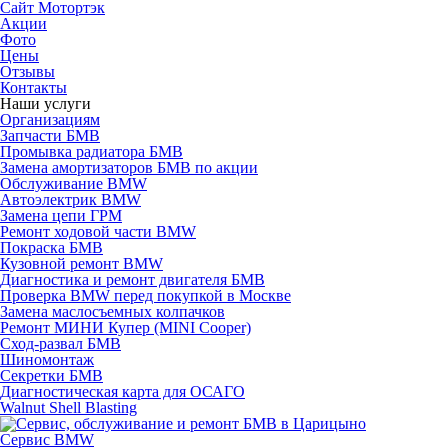
Сайт Мотортэк
Акции
Фото
Цены
Отзывы
Контакты
Наши услуги
Организациям
Запчасти БМВ
Промывка радиатора БМВ
Замена амортизаторов БМВ по акции
Обслуживание BMW
Автоэлектрик BMW
Замена цепи ГРМ
Ремонт ходовой части BMW
Покраска БМВ
Кузовной ремонт BMW
Диагностика и ремонт двигателя БМВ
Проверка BMW перед покупкой в Москве
Замена маслосъемных колпачков
Ремонт МИНИ Купер (MINI Cooper)
Сход-развал БМВ
Шиномонтаж
Секретки БМВ
Диагностическая карта для ОСАГО
Walnut Shell Blasting
Сервис BMW